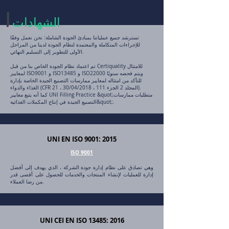
الشهادات
تسترشد جميع عملياتنا بمبادئ الجودة الشاملة: نحن نعمل وفقًا
للإجراءات المتكاملة والمعتمدة لنظام الجودة لدينا من المراحل
الأولى للتطوير إلى التسليم النهائي.
تم اعتماد نظام الجودة الخاص بنا من قبل Certiquality للامتثال
لمعايير ISO9001 و ISO13485 و ISO22000 ويتم فحصه سنويًا
للتأكد من امتثاله لمعايير ممارسات التصنيع الجيدة الخاصة بإدارة
الغذاء والدواء (CFR 21 ، المجلد 2 الجزء 111 ، 30/04/2018).
كما أنه يتبع معايير UNI Filling Practice &quot;متطلبات ممارسات
التصنيع الجيدة في إنتاج المكملات الغذائية&quot;.
UNI EN ISO 9001: 2015
ISO 9001
وهي تصادق على نظام إدارة جودة الشركة ، الذي يهدف إلى أفضل
إدارة للعمليات لإنشاء المنتجات والخدمات للحصول على أقصى قدر
من رضا العملاء.
UNI CEI EN ISO 13485: 2016