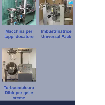
Macchina per
Imbustrinatrice
tappi dosatore
Universal Pack
Turboemulsore
Dibir per gel e
creme