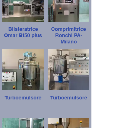
Blisteratrice
Comprimitrice
Omar Bf50 plus
Ronchi PA-
Milano
Turboemulsore
Turboemulsore