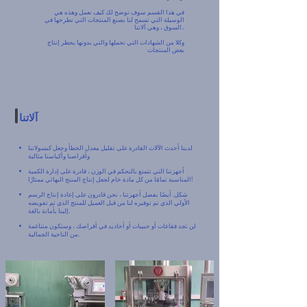
في هذا القسم سوف نوضح لك كيف نعمل وهذه هي
الوسيلة التي تسمح لنا بصنع المنتجات التي نطرحها في
.
السوق ، وهي آلاتنا.
وكلا من الشهادات التي نحملها والتي بدونها يحظر إنتاج
بعض المنتجات
آلاتنا
لدينا أحدث الآلات القادرة على تقليل معدل الخطأ وجعل كبسولاتنا
وأقراصنا وأكياسنا مثالية
أجهزتنا التي تتمتع بالتحكم في الوزن ، قادرة على إدارة الكمية
المناسبة تمامًا من كل مادة خام لجعل إنتاج المنتج النهائي ممتازًا!
شكل. أيضًا بفضل أجهزتنا ، نحن قادرون على إعادة إنتاج الرسم
الأولي الذي تم توفيره لنا من قبل العميل للمنتج الذي تم تفويضه
إلينا بأمانة بالغة.
لن تجد فقاعات أو حبيبات أو أخاديد في أقراصك ، وستكون متناغمة
من الناحية الجمالية.