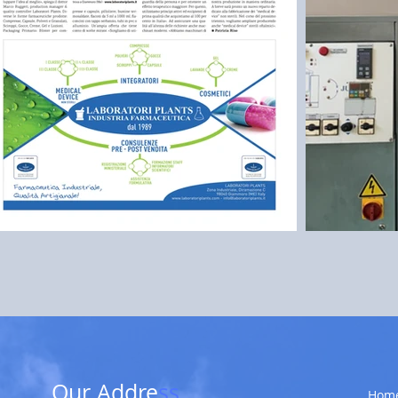
Our Addre
ss
Hom