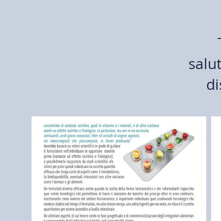
salu
di