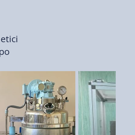
u
etici
ppo